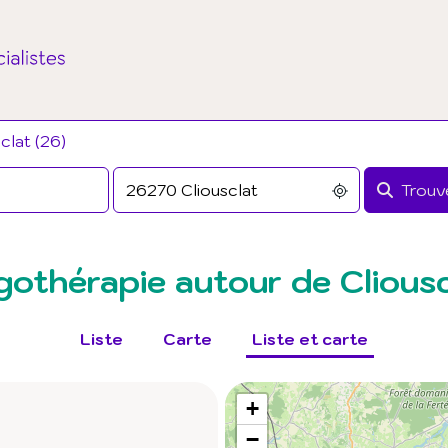
clat (26)
Trouve
gothérapie autour de Clious
Liste
Carte
Liste et carte
+
−