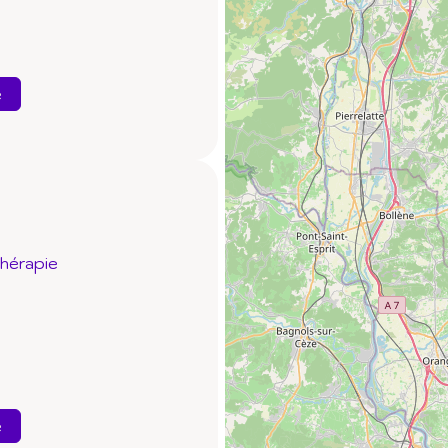
e
thérapie
e