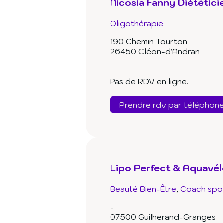
Nicosia Fanny Diététic
Oligothérapie
190 Chemin Tourton
26450 Cléon-d'Andran
Pas de RDV en ligne.
Prendre rdv par téléphon
Lipo Perfect & Aquavél
Beauté Bien-Être
Coach spor
-
07500 Guilherand-Granges