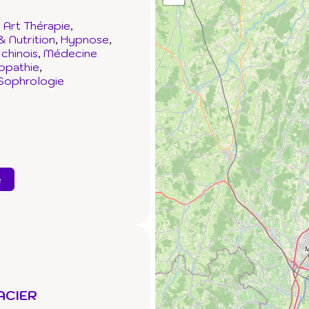
Art Thérapie
& Nutrition
Hypnose
chinois
Médecine
opathie
Sophrologie
e
SACIER