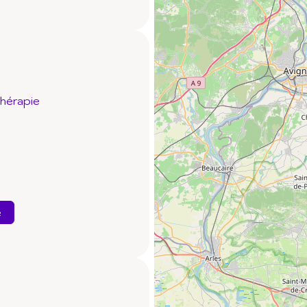
thérapie
e