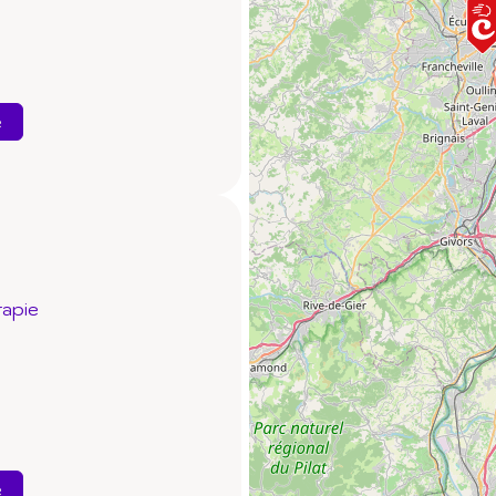
e
rapie
e