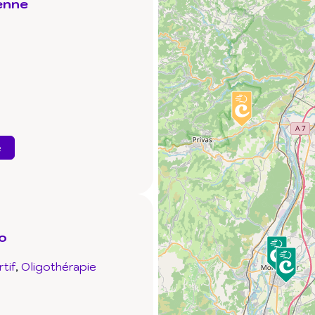
ienne
e
o
tif
Oligothérapie