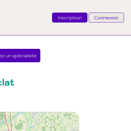
Inscription
Connexion
Email
z un spécialiste
Mot de passe
J'ai oublié mon mot de passe
clat
Connexion