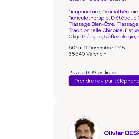
Acupuncture
Aromathérapie
Auriculothérapie
Diététique 
Massage Bien-Être
Massage 
Traditionnelle Chinoise
Natur
Oligothérapie
Réflexologie
605 r 11 Novembre 1918
38540 Valencin
Pas de RDV en ligne.
Prendre rdv par téléphon
Olivier BE