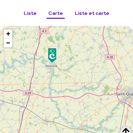
Liste
Carte
Liste et carte
+
−