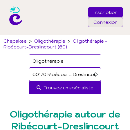
Inscription
Connexion
Email
Chepakee
>
Oligothérapie
>
Oligothérapie -
Ribécourt-Dreslincourt (60)
Mot de passe
J'ai oublié mon mot de passe
Trouvez un spécialiste
Connexion
Oligothérapie autour de
Ribécourt-Dreslincourt