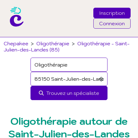
Inscription
Connexion
Email
Chepakee
>
Oligothérapie
>
Oligothérapie - Saint-
Julien-des-Landes (85)
Mot de passe
J'ai oublié mon mot de passe
Trouvez un spécialiste
Connexion
Oligothérapie autour de
Saint-Julien-des-Landes