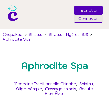
Inscription
Connexion
Email
Chepakee
>
Shiatsu
>
Shiatsu - Hyères (83)
>
Aphrodite Spa
Mot de passe
Aphrodite Spa
J'ai oublié mon mot de passe
Connexion
Médecine Traditionnelle Chinoise
Shiatsu
Oligothérapie
Massage chinois
Beauté
Bien-Être