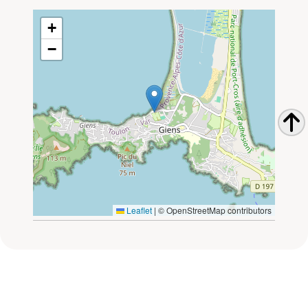
+
−
Leaflet
|
© OpenStreetMap contributors