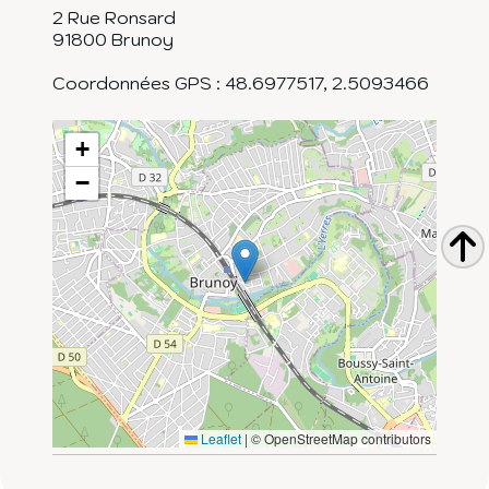
2 Rue Ronsard
91800
Brunoy
Coordonnées GPS :
48.6977517
,
2.5093466
+
−
Leaflet
|
© OpenStreetMap contributors