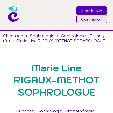
Inscription
Connexion
Email
Chepakee
>
Sophrologie
>
Sophrologie - Brunoy
(91)
>
Marie Line RIGAUX-METHOT SOPHROLOGUE
Mot de passe
Marie Line
J'ai oublié mon mot de passe
RIGAUX-METHOT
Connexion
SOPHROLOGUE
Hypnose
Sophrologie
Aromathérapie