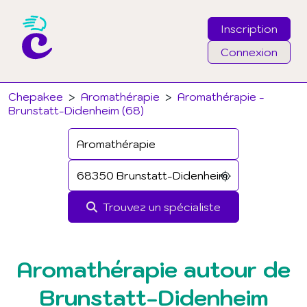
Inscription
Connexion
Email
Chepakee
>
Aromathérapie
>
Aromathérapie -
Brunstatt-Didenheim (68)
Mot de passe
J'ai oublié mon mot de passe
Trouvez un spécialiste
Connexion
Aromathérapie autour de
Brunstatt-Didenheim