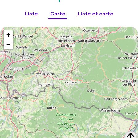
Liste
Carte
Liste et carte
+
−