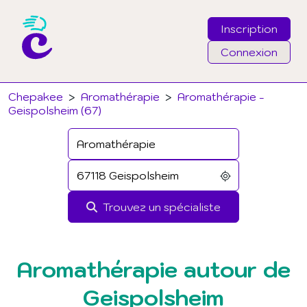
Inscription
Connexion
Email
Chepakee
>
Aromathérapie
>
Aromathérapie -
Geispolsheim (67)
Mot de passe
J'ai oublié mon mot de passe
Trouvez un spécialiste
Connexion
Aromathérapie autour de
Geispolsheim