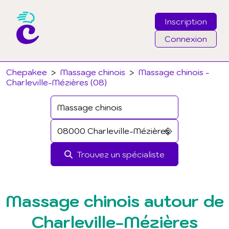
Inscription
Connexion
Email
Chepakee
>
Massage chinois
>
Massage chinois -
Charleville-Mézières (08)
Mot de passe
J'ai oublié mon mot de passe
Trouvez un spécialiste
Connexion
Massage chinois autour de
Charleville-Mézières