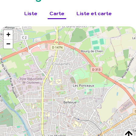
Liste
Carte
Liste et carte
+
−