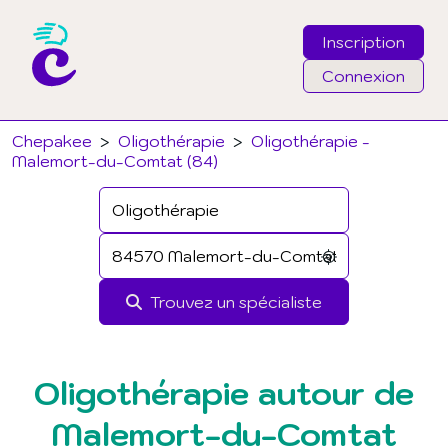
Inscription
Connexion
Email
Chepakee
>
Oligothérapie
>
Oligothérapie -
Malemort-du-Comtat (84)
Mot de passe
J'ai oublié mon mot de passe
Trouvez un spécialiste
Connexion
Oligothérapie autour de
Malemort-du-Comtat