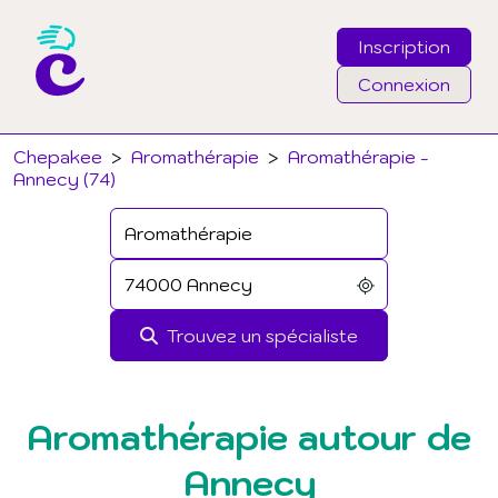
Inscription
Connexion
Email
Chepakee
>
Aromathérapie
>
Aromathérapie -
Annecy (74)
Mot de passe
J'ai oublié mon mot de passe
Trouvez un spécialiste
Connexion
Aromathérapie autour de
Annecy