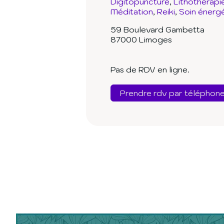
Digitopuncture
Lithothérapi
Méditation
Reiki
Soin énerg
59 Boulevard Gambetta
87000 Limoges
Pas de RDV en ligne.
Prendre rdv par téléphon