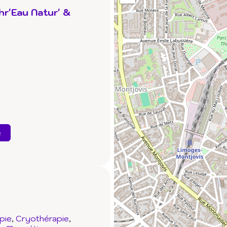
r'Eau Natur' &
e
pie
Cryothérapie