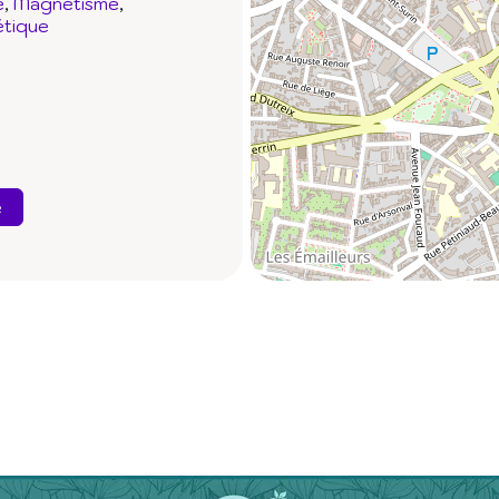
e
Magnétisme
étique
e