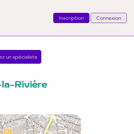
Inscription
Connexion
Email
z un spécialiste
Mot de passe
J'ai oublié mon mot de passe
la-Rivière
Connexion