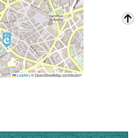
Leaflet
|
© OpenStreetMap contributors