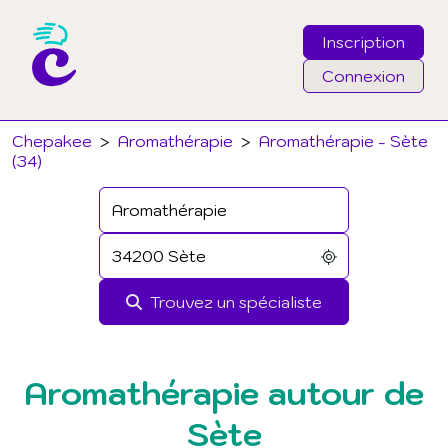
Inscription
Connexion
Email
Chepakee
>
Aromathérapie
>
Aromathérapie - Sète
(34)
Mot de passe
J'ai oublié mon mot de passe
Trouvez un spécialiste
Connexion
Aromathérapie autour de
Sète