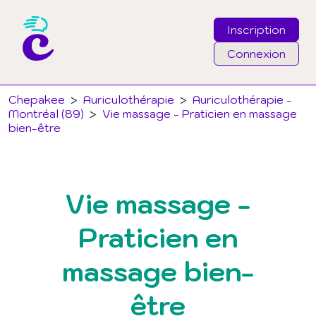
Inscription
Connexion
Email
Chepakee
>
Auriculothérapie
>
Auriculothérapie -
Montréal (89)
>
Vie massage - Praticien en massage
bien-être
Mot de passe
J'ai oublié mon mot de passe
Vie massage -
Connexion
Praticien en
massage bien-
être