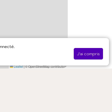
onnecté.
J'ai compris
Leaflet
|
© OpenStreetMap contributors