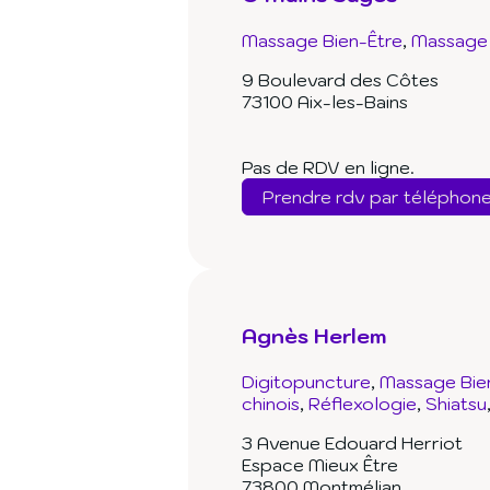
Massage Bien-Être
Massage 
9 Boulevard des Côtes
73100 Aix-les-Bains
Pas de RDV en ligne.
Prendre rdv par téléphon
Agnès Herlem
Digitopuncture
Massage Bie
chinois
Réflexologie
Shiatsu
3 Avenue Edouard Herriot
Espace Mieux Être
73800 Montmélian