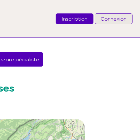
Inscription
Connexion
Email
z un spécialiste
Mot de passe
J'ai oublié mon mot de passe
ses
Connexion