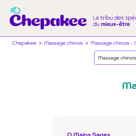
Chepakee
>
Massage chinois
>
Massage chinois - C
Ma
O Mains Sages