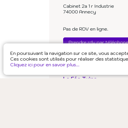
Cabinet 2a 1 r Industrie
74000 Annecy
Pas de RDV en ligne.
Prendre rdv par téléphon
En poursuivant la navigation sur ce site, vous accepter
Ces cookies sont utilisés pour réaliser des statistiqu
Cliquez ici pour en savoir plus...
La Fée Tuina
Massage Bien-Être
Massage 
Traditionnelle Chinoise
Shiat
43 av Ripaille
74200 Thonon-les-Bains