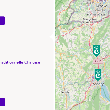
e
aditionnelle Chinoise
e