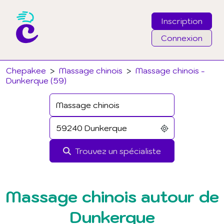
Inscription
Connexion
Email
Chepakee
>
Massage chinois
>
Massage chinois -
Dunkerque (59)
Mot de passe
J'ai oublié mon mot de passe
Trouvez un spécialiste
Connexion
Massage chinois autour de
Dunkerque