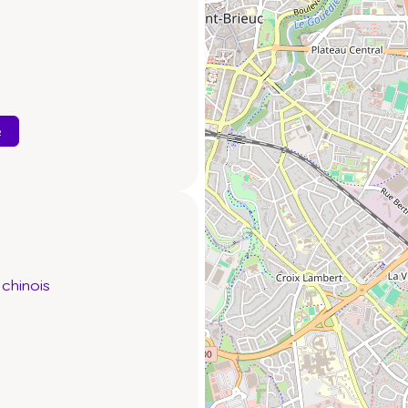
e
chinois