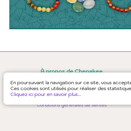
À propos de Chepakee
Presse
En poursuivant la navigation sur ce site, vous accepter
Partenaires
Ces cookies sont utilisés pour réaliser des statistiqu
Conditions générales d'utilisation - public
Cliquez ici pour en savoir plus...
Conditions générales d'utilisation - professionnels
Conditions générales de ventes
Politique de confidentialité - public
Politique de confidentialité - professionnels
Mentions légales