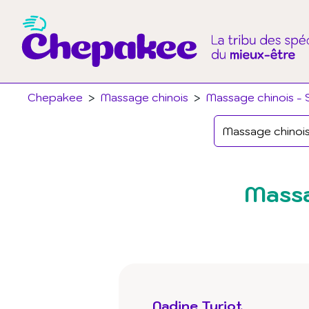
Chepakee
>
Massage chinois
>
Massage chinois - S
Massa
Nadine Turiot