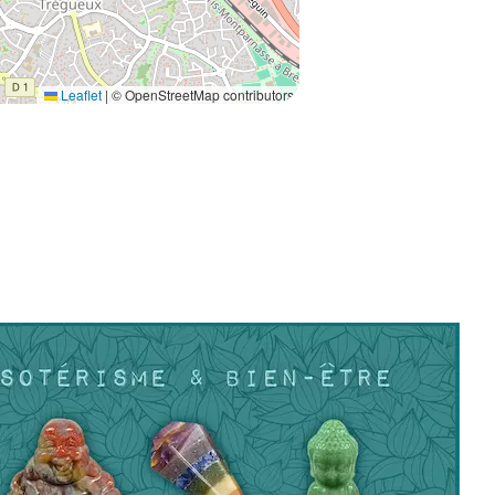
Leaflet
|
© OpenStreetMap contributors