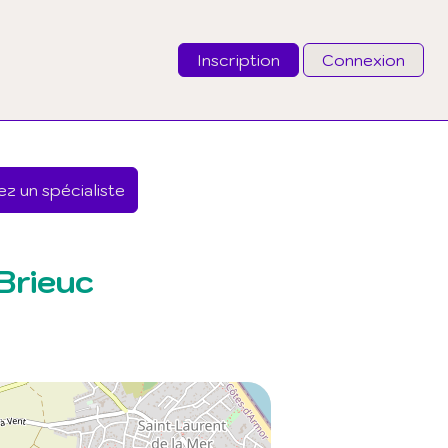
Inscription
Connexion
Email
z un spécialiste
Mot de passe
J'ai oublié mon mot de passe
Brieuc
Connexion