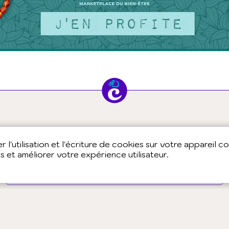
Vous êtes praticien ?
 l'utilisation et l'écriture de cookies sur votre appareil c
Vous souhaitez en savoir plus sur la tribu
es et améliorer votre expérience utilisateur.
Chepakee ?
Pourquoi et comment adhérer ?