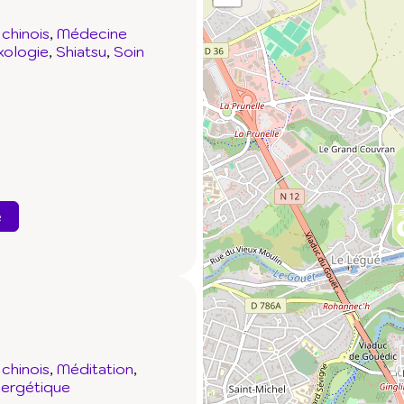
chinois
Médecine
xologie
Shiatsu
Soin
e
chinois
Méditation
nergétique