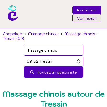
Inscription
Connexion
Email
Chepakee
>
Massage chinois
>
Massage chinois -
Tressin (59)
Mot de passe
J'ai oublié mon mot de passe
Trouvez un spécialiste
Connexion
Massage chinois autour de
Tressin