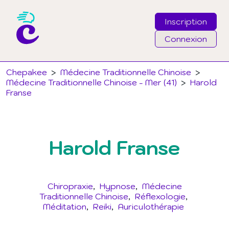
Inscription
Connexion
Email
Chepakee
>
Médecine Traditionnelle Chinoise
>
Médecine Traditionnelle Chinoise - Mer (41)
>
Harold
Franse
Mot de passe
J'ai oublié mon mot de passe
Harold Franse
Connexion
Chiropraxie
Hypnose
Médecine
Traditionnelle Chinoise
Réflexologie
Méditation
Reiki
Auriculothérapie