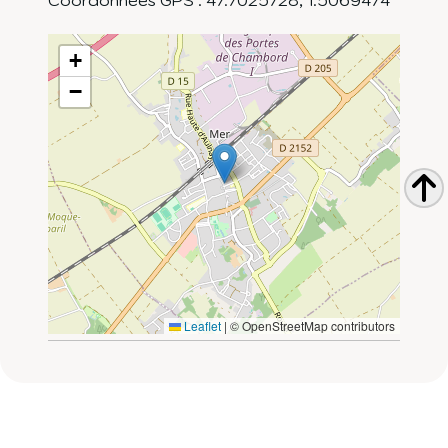
+
−
Leaflet
|
© OpenStreetMap contributors