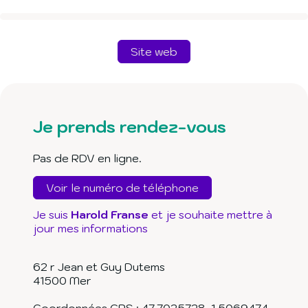
Site web
Je prends rendez-vous
Pas de RDV en ligne.
Voir le numéro de téléphone
Je suis
Harold Franse
et je souhaite mettre à
jour mes informations
62 r Jean et Guy Dutems
41500
Mer
Coordonnées GPS :
47.7025728
,
1.5069474