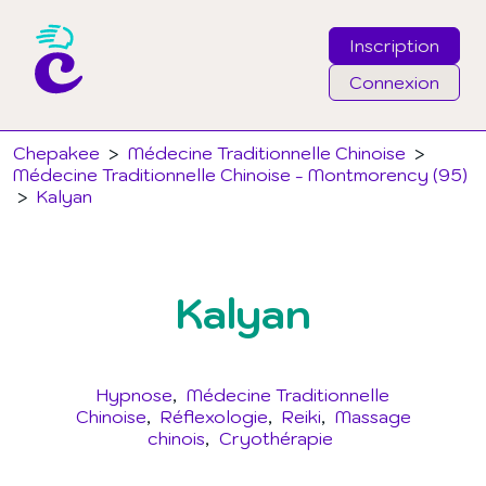
Inscription
Connexion
Email
Chepakee
>
Médecine Traditionnelle Chinoise
>
Médecine Traditionnelle Chinoise - Montmorency (95)
>
Kalyan
Mot de passe
J'ai oublié mon mot de passe
Kalyan
Connexion
Hypnose
Médecine Traditionnelle
Chinoise
Réflexologie
Reiki
Massage
chinois
Cryothérapie