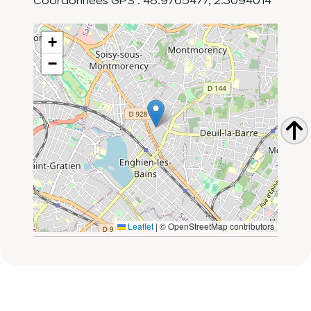
+
−
Leaflet
|
© OpenStreetMap contributors