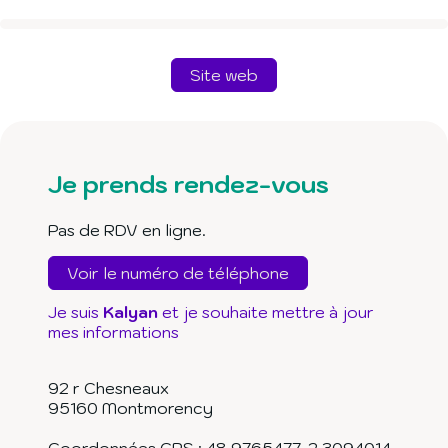
Site web
Je prends rendez-vous
Pas de RDV en ligne.
Voir le numéro de téléphone
Je suis
Kalyan
et je souhaite mettre à jour
mes informations
92 r Chesneaux
95160
Montmorency
Coordonnées GPS :
48.9765477
,
2.3094014