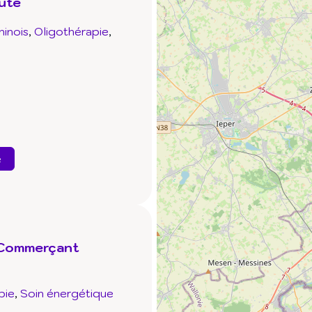
uté
inois
Oligothérapie
e
 Commerçant
pie
Soin énergétique