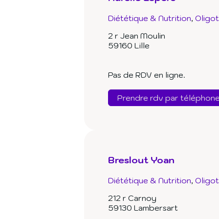
Diététique & Nutrition
Oligo
2 r Jean Moulin
59160 Lille
Pas de RDV en ligne.
Prendre rdv par téléphon
Breslout Yoan
Diététique & Nutrition
Oligo
212 r Carnoy
59130 Lambersart