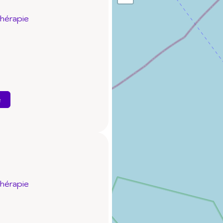
thérapie
e
thérapie