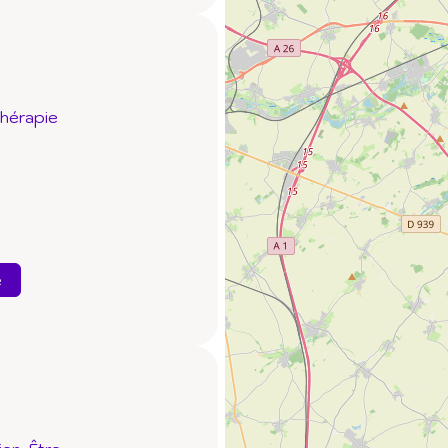
thérapie
e