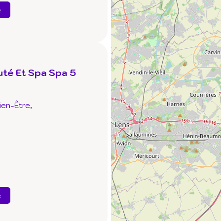
e
uté Et Spa Spa 5
ien-Être
e