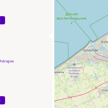
e
thérapie
e