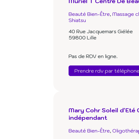
Muriel T Centre De Bea
Beauté Bien-Être
Massage ch
Shiatsu
40 Rue Jacquemars Giélée
59800 Lille
Pas de RDV en ligne.
Prendre rdv par téléphon
Mary Cohr Soleil d'Eté
indépendant
Beauté Bien-Être
Oligothéra