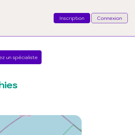
Inscription
Connexion
Email
z un spécialiste
Mot de passe
J'ai oublié mon mot de passe
hies
Connexion