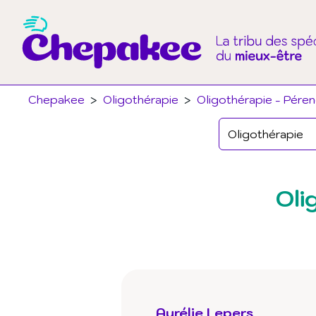
Chepakee
>
Oligothérapie
>
Oligothérapie - Péren
Oli
Aurélie Lepers