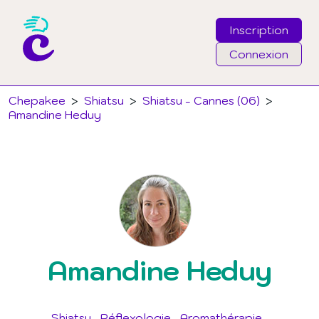
Inscription
Connexion
Email
Chepakee
>
Shiatsu
>
Shiatsu - Cannes (06)
>
Amandine Heduy
Mot de passe
J'ai oublié mon mot de passe
Connexion
Amandine Heduy
Shiatsu
Réflexologie
Aromathérapie