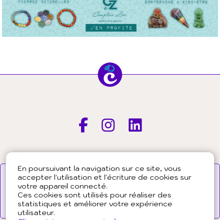
En poursuivant la navigation sur ce site, vous
Vous êtes praticien ?
accepter l'utilisation et l'écriture de cookies sur
votre appareil connecté.
Vous souhaitez en savoir plus sur la tribu Chepakee
Ces cookies sont utilisés pour réaliser des
?
statistiques et améliorer votre expérience
Pourquoi et comment adhérer ?
utilisateur.