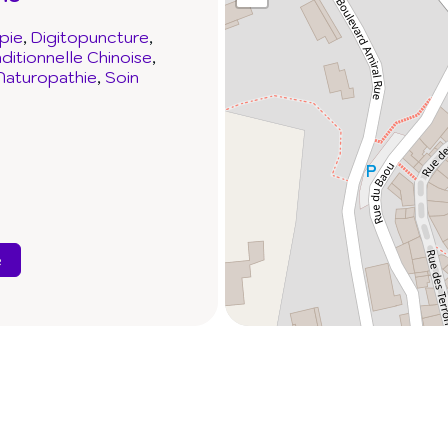
pie
Digitopuncture
itionnelle Chinoise
Naturopathie
Soin
e