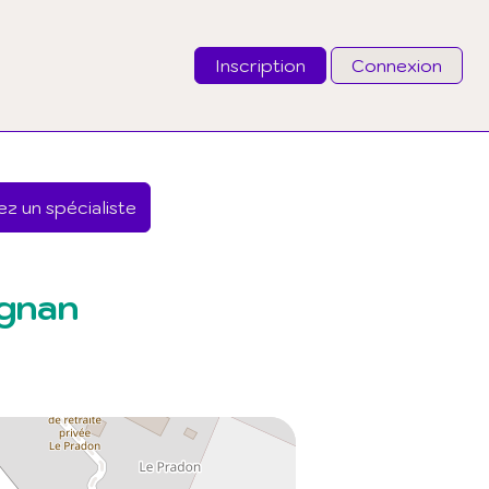
Inscription
Connexion
Email
z un spécialiste
Mot de passe
J'ai oublié mon mot de passe
ignan
Connexion