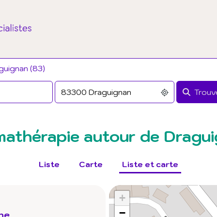
guignan (83)
Trouve
athérapie autour de Dragu
Liste
Carte
Liste et carte
+
−
the