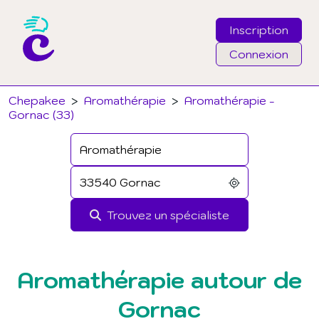
Inscription
Connexion
Email
Chepakee
>
Aromathérapie
>
Aromathérapie -
Gornac (33)
Mot de passe
J'ai oublié mon mot de passe
Trouvez un spécialiste
Connexion
Aromathérapie autour de
Gornac