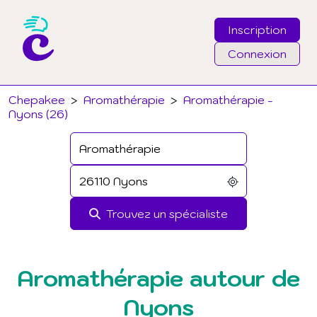
Inscription
Connexion
Email
Chepakee
>
Aromathérapie
>
Aromathérapie -
Nyons (26)
Mot de passe
J'ai oublié mon mot de passe
Trouvez un spécialiste
Connexion
Aromathérapie autour de
Nyons