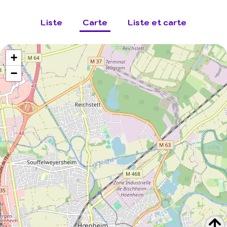
Liste
Carte
Liste et carte
+
−