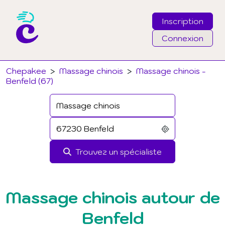
Inscription
Connexion
Email
Chepakee
>
Massage chinois
>
Massage chinois -
Benfeld (67)
Mot de passe
J'ai oublié mon mot de passe
Trouvez un spécialiste
Connexion
Massage chinois autour de
Benfeld