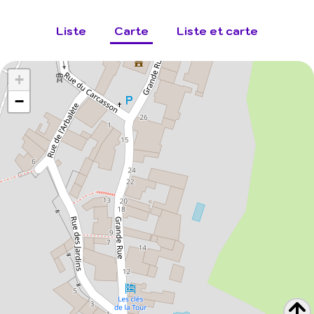
Liste
Carte
Liste et carte
+
−