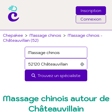
Inscription
Connexion
Email
Chepakee
>
Massage chinois
>
Massage chinois -
Châteauvillain (52)
Mot de passe
J'ai oublié mon mot de passe
Trouvez un spécialiste
Connexion
Massage chinois autour de
Châteauvillain