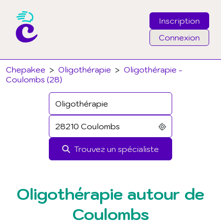
Inscription
Connexion
Email
Chepakee
>
Oligothérapie
>
Oligothérapie -
Coulombs (28)
Mot de passe
J'ai oublié mon mot de passe
Trouvez un spécialiste
Connexion
Oligothérapie autour de
Coulombs