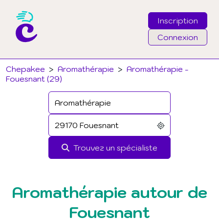
Inscription
Connexion
Email
Chepakee
>
Aromathérapie
>
Aromathérapie -
Fouesnant (29)
Mot de passe
J'ai oublié mon mot de passe
Trouvez un spécialiste
Connexion
Aromathérapie autour de
Fouesnant