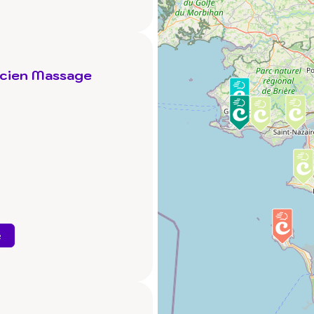
icien Massage
e