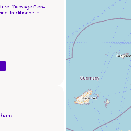
ture
Massage Bien-
ne Traditionnelle
e
gham