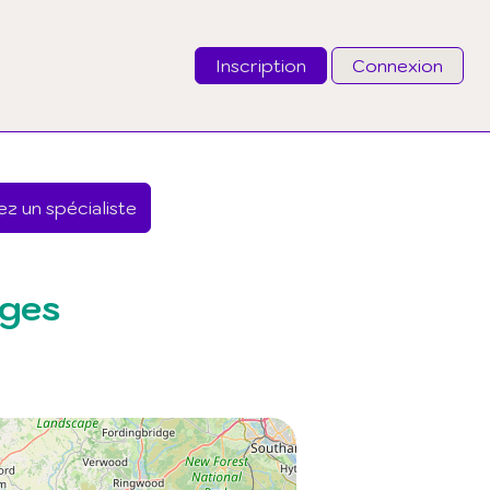
Inscription
Connexion
Email
z un spécialiste
Mot de passe
J'ai oublié mon mot de passe
nges
Connexion