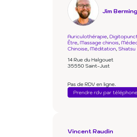
Jim Bermin
Auriculothérapie
Digitopunc
Être
Massage chinois
Médeci
Chinoise
Méditation
Shiatsu
14 Rue du Halgouet
35550 Saint-Just
Pas de RDV en ligne.
Prendre rdv par téléphon
Vincent Raudin