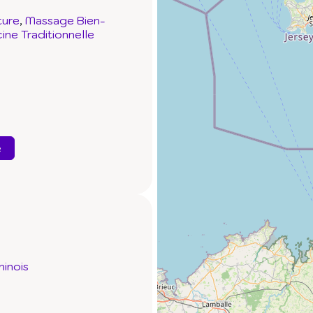
ture
Massage Bien-
ne Traditionnelle
e
inois