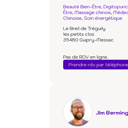
Beauté Bien-Être
Digitopunc
Être
Massage chinois
Médeci
Chinoise
Soin énergétique
Le Breil de Tréguily
les petits clos
35480 Guipry-Messac
Pas de RDV en ligne.
Prendre rdv par téléphon
Jim Bermin