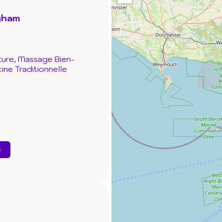
gham
ture
Massage Bien-
ne Traditionnelle
e