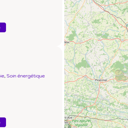
e
ie
Soin énergétique
e