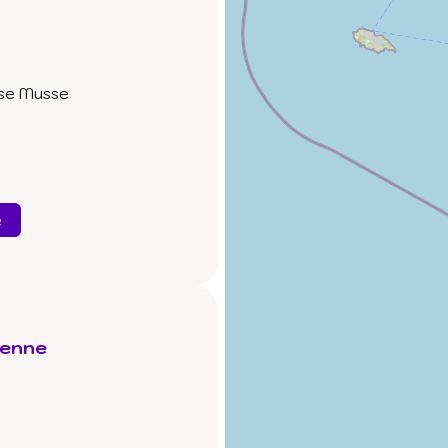
sse Musse
e
ienne