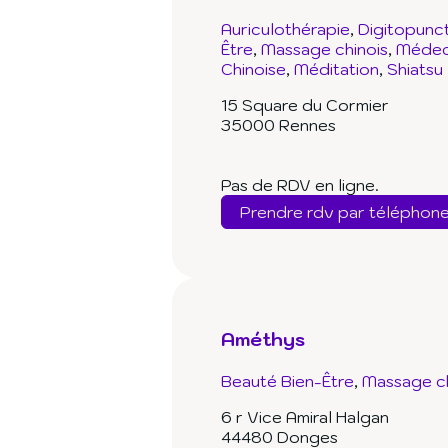
Auriculothérapie
Digitopunc
Être
Massage chinois
Médeci
Chinoise
Méditation
Shiatsu
15 Square du Cormier
35000 Rennes
Pas de RDV en ligne.
Prendre rdv par téléphon
Améthys
Beauté Bien-Être
Massage ch
6 r Vice Amiral Halgan
44480 Donges