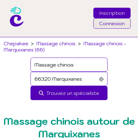
Inscription
Connexion
Email
Chepakee
>
Massage chinois
>
Massage chinois -
Marquixanes (66)
Mot de passe
J'ai oublié mon mot de passe
Trouvez un spécialiste
Connexion
Massage chinois autour de
Marquixanes