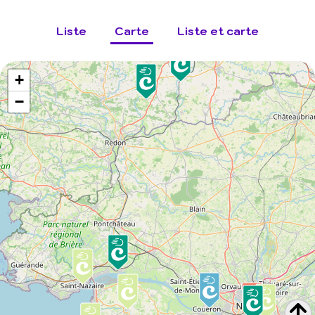
Liste
Carte
Liste et carte
+
−