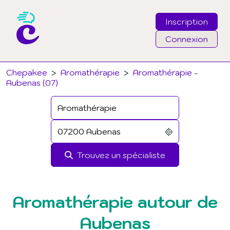
Inscription
Connexion
Email
Chepakee
>
Aromathérapie
>
Aromathérapie -
Aubenas (07)
Mot de passe
J'ai oublié mon mot de passe
Trouvez un spécialiste
Connexion
Aromathérapie autour de
Aubenas