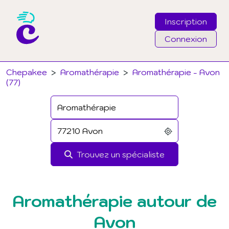
Inscription
Connexion
Email
Chepakee
>
Aromathérapie
>
Aromathérapie - Avon
(77)
Mot de passe
J'ai oublié mon mot de passe
Trouvez un spécialiste
Connexion
Aromathérapie autour de
Avon