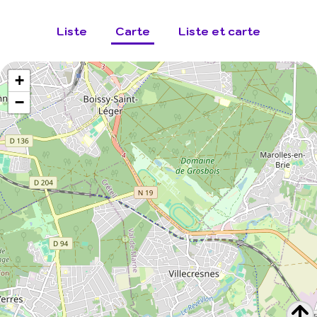
Liste
Carte
Liste et carte
+
−