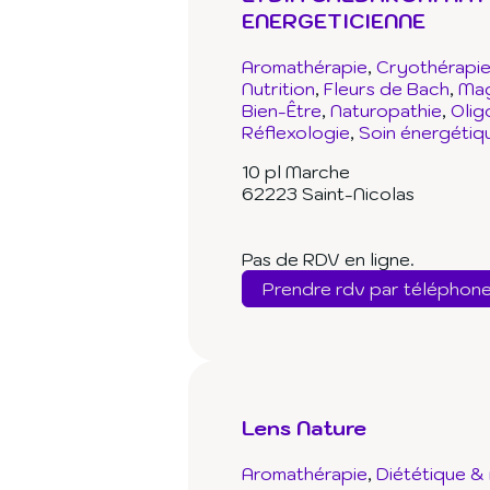
ENERGETICIENNE
Aromathérapie
Cryothérapi
Nutrition
Fleurs de Bach
Mag
Bien-Être
Naturopathie
Olig
Réflexologie
Soin énergétiq
10 pl Marche
62223 Saint-Nicolas
Pas de RDV en ligne.
Prendre rdv par téléphon
Lens Nature
Aromathérapie
Diététique & 