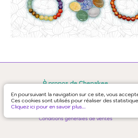
À propos de Chepakee
En poursuivant la navigation sur ce site, vous accepter
Presse
Ces cookies sont utilisés pour réaliser des statistiqu
Partenaires
Conditions générales d'utilisation - public
Cliquez ici pour en savoir plus...
Conditions générales d'utilisation - professionnels
Conditions générales de ventes
Politique de confidentialité - public
Politique de confidentialité - professionnels
Mentions légales