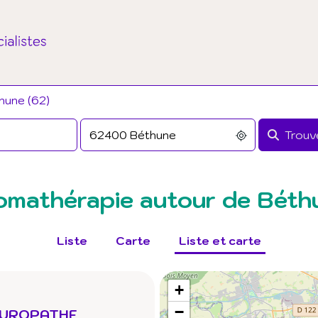
hune (62)
Trouve
omathérapie autour de Béth
Liste
Carte
Liste et carte
+
−
TUROPATHE