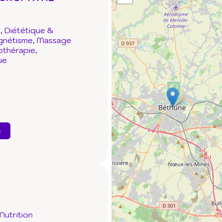
e
Diététique &
nétisme
Massage
othérapie
ue
e
Nutrition