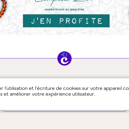
Vous êtes praticien ?
 l'utilisation et l'écriture de cookies sur votre appareil c
es et améliorer votre expérience utilisateur.
Vous souhaitez en savoir plus sur la tribu
Chepakee ?
Pourquoi et comment adhérer ?