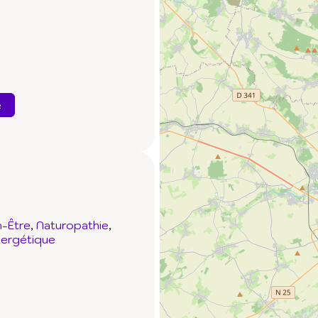
e
-Être
Naturopathie
nergétique