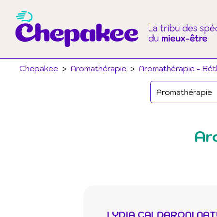
Chepakee
>
Aromathérapie
>
Aromathérapie - Bét
Ar
LYDIA CALDARONI NA