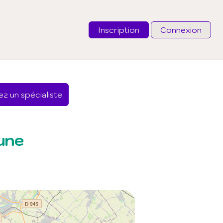
Inscription
Connexion
Email
z un spécialiste
Mot de passe
J'ai oublié mon mot de passe
une
Connexion