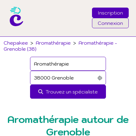
Inscription
Connexion
Email
Chepakee
>
Aromathérapie
>
Aromathérapie -
Grenoble (38)
Mot de passe
J'ai oublié mon mot de passe
Trouvez un spécialiste
Connexion
Aromathérapie autour de
Grenoble