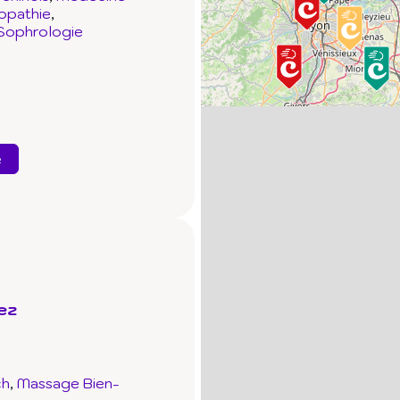
opathie
Sophrologie
e
ez
ch
Massage Bien-