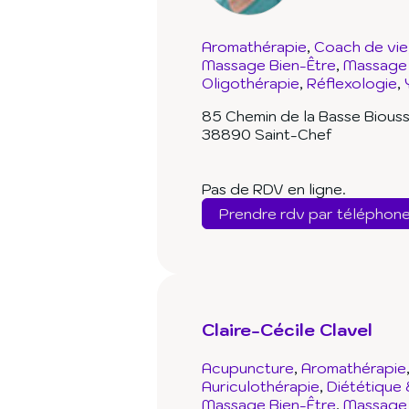
Aromathérapie
Coach de vie
Massage Bien-Être
Massage 
Oligothérapie
Réflexologie
85 Chemin de la Basse Bious
38890 Saint-Chef
Pas de RDV en ligne.
Prendre rdv par téléphon
Claire-Cécile Clavel
Acupuncture
Aromathérapie
Auriculothérapie
Diététique 
Massage Bien-Être
Massage 