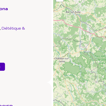
dona
Diététique &
e