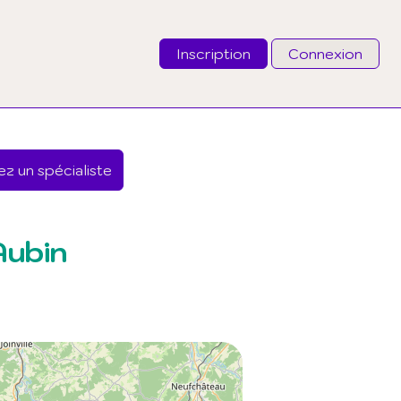
Inscription
Connexion
Email
z un spécialiste
Mot de passe
J'ai oublié mon mot de passe
Aubin
Connexion