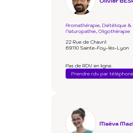
Olivier BE
Aromathérapie
Diététique & 
Naturopathie
Oligothérapie
22 Rue de Chavril
69110 Sainte-Foy-lès-Lyon
Pas de RDV en ligne.
Prendre rdv par téléphon
Maëva Mazi