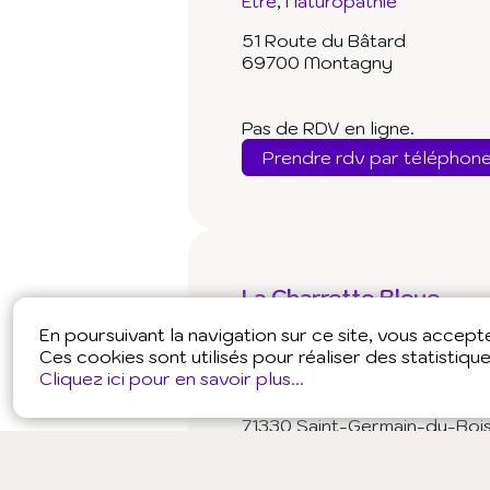
Être
Naturopathie
51 Route du Bâtard
69700 Montagny
Pas de RDV en ligne.
Prendre rdv par téléphon
La Charrette Bleue
En poursuivant la navigation sur ce site, vous accepter
Aromathérapie
Diététique & 
Ces cookies sont utilisés pour réaliser des statistiqu
Bach
Cliquez ici pour en savoir plus...
Route Pierre
71330 Saint-Germain-du-Boi