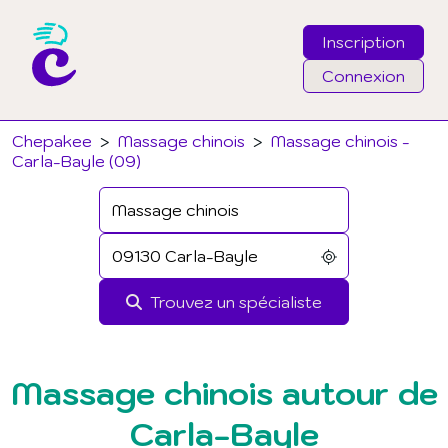
Inscription
Connexion
Email
Chepakee
>
Massage chinois
>
Massage chinois -
Carla-Bayle (09)
Mot de passe
J'ai oublié mon mot de passe
Trouvez un spécialiste
Connexion
Massage chinois autour de
Carla-Bayle