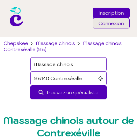
Inscription
Connexion
Email
Chepakee
>
Massage chinois
>
Massage chinois -
Contrexéville (88)
Mot de passe
J'ai oublié mon mot de passe
Trouvez un spécialiste
Connexion
Massage chinois autour de
Contrexéville