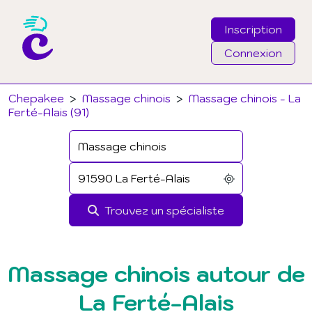
Inscription
Connexion
Email
Chepakee
>
Massage chinois
>
Massage chinois - La
Ferté-Alais (91)
Mot de passe
J'ai oublié mon mot de passe
Trouvez un spécialiste
Connexion
Massage chinois autour de
La Ferté-Alais