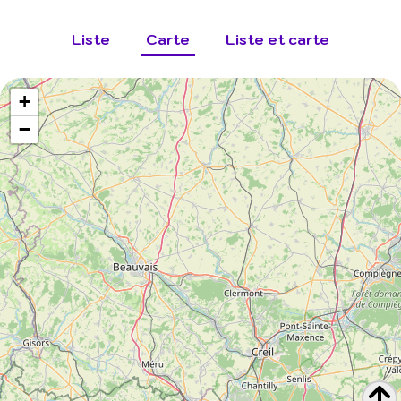
Liste
Carte
Liste et carte
+
−