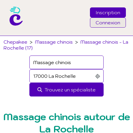
Inscription
Connexion
Email
Chepakee
>
Massage chinois
>
Massage chinois - La
Rochelle (17)
Mot de passe
J'ai oublié mon mot de passe
Trouvez un spécialiste
Connexion
Massage chinois autour de
La Rochelle