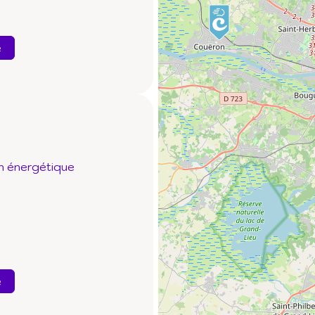
e
n énergétique
e