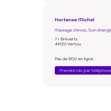
Hortense Michel
Massage chinois
Soin énerg
7 r Bréverts
44120 Vertou
Pas de RDV en ligne.
Prendre rdv par téléphon