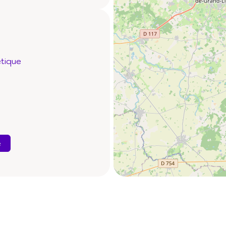
étique
e