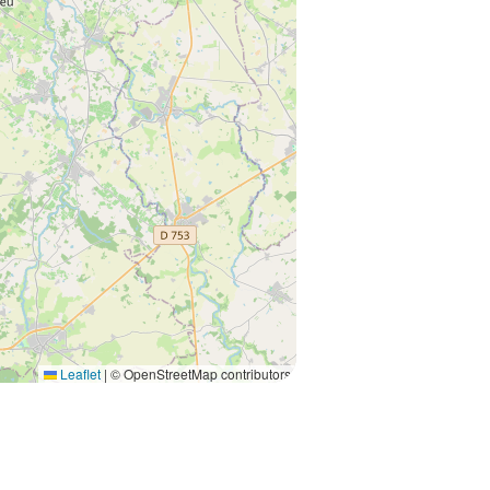
Leaflet
|
© OpenStreetMap contributors