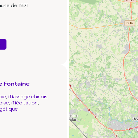
une de 1871
e
e Fontaine
pie
Massage chinois
oise
Méditation
gétique