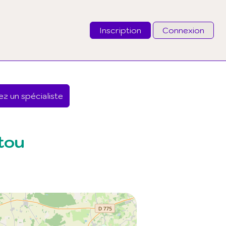
Inscription
Connexion
Email
z un spécialiste
Mot de passe
J'ai oublié mon mot de passe
tou
Connexion