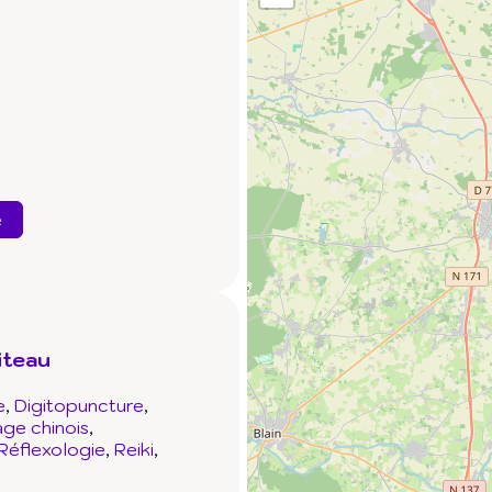
e
iteau
e
Digitopuncture
ge chinois
Réflexologie
Reiki