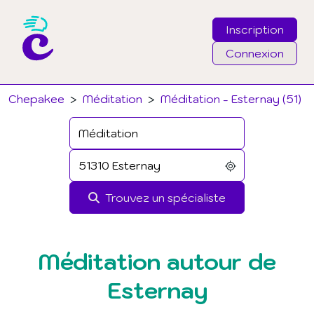
Inscription
Connexion
Email
Chepakee
>
Méditation
>
Méditation - Esternay (51)
Mot de passe
J'ai oublié mon mot de passe
Trouvez un spécialiste
Connexion
Méditation autour de
Esternay