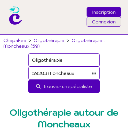
Inscription
Connexion
Email
Chepakee
>
Oligothérapie
>
Oligothérapie -
Moncheaux (59)
Mot de passe
J'ai oublié mon mot de passe
Trouvez un spécialiste
Connexion
Oligothérapie autour de
Moncheaux