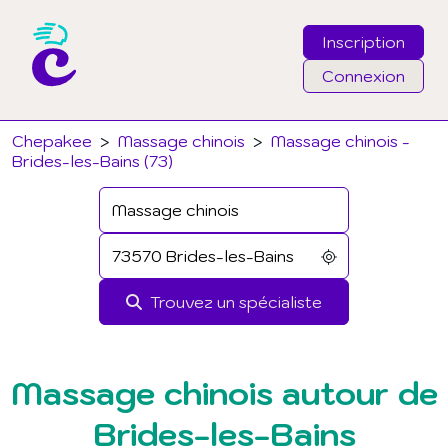
Inscription
Connexion
Email
Chepakee
>
Massage chinois
>
Massage chinois -
Brides-les-Bains (73)
Mot de passe
J'ai oublié mon mot de passe
Trouvez un spécialiste
Connexion
Massage chinois autour de
Brides-les-Bains