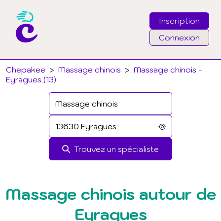
Inscription
Connexion
Email
Chepakee
>
Massage chinois
>
Massage chinois -
Eyragues (13)
Mot de passe
J'ai oublié mon mot de passe
Trouvez un spécialiste
Connexion
Massage chinois autour de
Eyragues