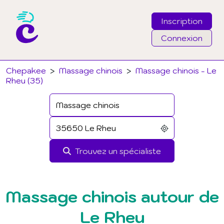
Inscription
Connexion
Email
Chepakee
>
Massage chinois
>
Massage chinois - Le
Rheu (35)
Mot de passe
J'ai oublié mon mot de passe
Trouvez un spécialiste
Connexion
Massage chinois autour de
Le Rheu