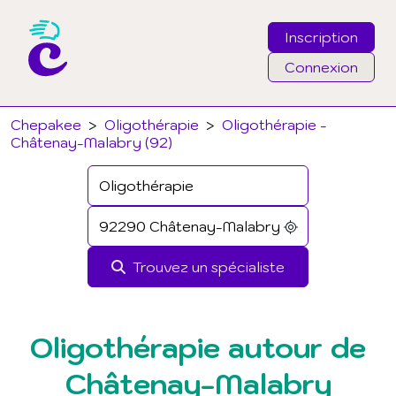
Inscription
Connexion
Email
Chepakee
>
Oligothérapie
>
Oligothérapie -
Châtenay-Malabry (92)
Mot de passe
J'ai oublié mon mot de passe
Trouvez un spécialiste
Connexion
Oligothérapie autour de
Châtenay-Malabry