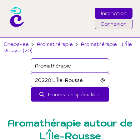
Inscription
Connexion
Email
Chepakee
>
Aromathérapie
>
Aromathérapie - L'Île-
Rousse (20)
Mot de passe
J'ai oublié mon mot de passe
Trouvez un spécialiste
Connexion
Aromathérapie autour de
L'Île-Rousse