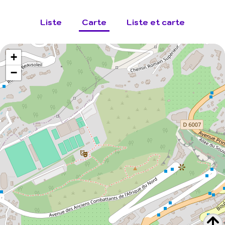
Liste
Carte
Liste et carte
+
−