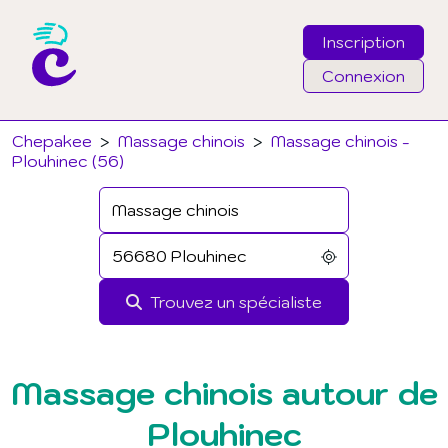
Inscription
Connexion
Email
Chepakee
>
Massage chinois
>
Massage chinois -
Plouhinec (56)
Mot de passe
J'ai oublié mon mot de passe
Trouvez un spécialiste
Connexion
Massage chinois autour de
Plouhinec