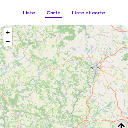
Liste
Carte
Liste et carte
+
−